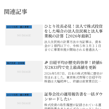
関連記事
ひとり社長必見！法人で株式投資
ひとり社長・個人事業の経営
をした場合の法人住民税と法人事
業税の計算【2026年最新】
法人住民税の計算方法※当記事は、資本
金が１億円以下で、令和５年３月３１日
までに事業年度が開始される普通法人を
想定しています。※事業内容は、「株式
投資などの投資事業、ウェブサイト運
営、インターネット広告業」を想定して
🎉 日経平均が歴史的快挙！終値6
株式投資・日本株
います。＞ 法人税の計算方...
万2833円で史上最高値を更新
2026年5月7日、日本の株式市場に歴史が
刻まれました。東京株式市場で日経平均
株価は大幅続伸し、終値は前営業日比
3320円（5.58%）高の6万2833円を記
録。4月27日につけた6万537円を上回
り、史上最高値を更新しました。さらに
証券会社の運用報告書を一括ダウ
ひとり社長・個人事業の経営
驚くべ...
ンロードしたい
株式投資の取引履歴が記録されている運
用報告書をまとめてダウンロードしたい