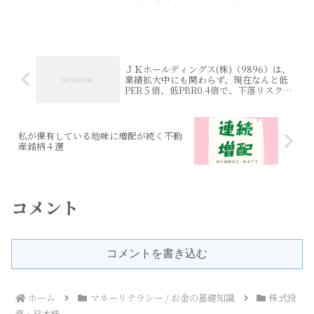
ヒットを続けており、ミクシィの稼ぎ頭
となっています。そんなミクシィの株価
は2022年1月19日現在時点で 約2100円
を付けてお...
ＪＫホールディングス(株)（9896）は、
業績拡大中にも関わらず、現在なんと低
PER５倍、低PBR0.4倍で、下落リスクは
無し状態
私が保有している地味に増配が続く不動
産銘柄４選
コメント
コメントを書き込む
ホーム
マネーリテラシー / お金の基礎知識
株式投
資・日本株