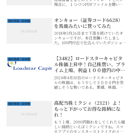
場合に、１つづつPDFファイルを開いて
は保存を繰り返そうとすると膨大な量な
ので嫌になります。そんなときは、
Chrome拡張機能である一括ダウンロー
オンキョー（証券コード6628）
株式投資・日本株
ドを活用しましょう。D...
を馬鹿みたいに買ってみた
2018年3月26日まで下落を続けていたオ
ンキョーですが、本日急騰いたしまし
た。100円付近で仕込んでいたポジション
を一部利益確定しました。オンキョーは
仕手株なので、上がる時は一気に上がり
ます。ただ、高値を掴んだら最後、翌日
【3482】ロードスターキャピタ
株式投資・日本株
以降に急落します...
ル株価上昇中！自己株買い、プラ
イム上場、利益１００億円の中長
期計画発表、IRが積極的に株価対
2024年4月10日のロードスターキャピタ
策実施中！
ルの株価は、もう少しで３０００円を突
破しそうな勢いである。業績、株価、と
もに順調に上昇を続けている。直近で
は、ひらまつからホテルを取得したり
と、オフィス以外にも注力している。世
高配当株ミクシィ（2121）よ！
株式投資・日本株
間では不動産バブルと騒...
もっと下がってお得な銘柄にな
れ！
もう１度、2000円割れをしてくれたら嬉
しい銘柄といえばミクシィですね。スマ
ホアプリのモンスターストライクがメガ