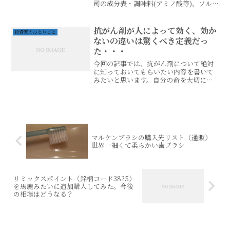
司の成分表・調味料(アミノ酸等)、ソル
ビン酸カリウム、ステビア・天草、酸味
料、香料、乳化剤、ソルビット、グリシ
ン・PH調整剤、ポリリジン、ペクチン化
抗がん剤が人によって効く、効か
投資家のひとりごと
合物、白子たんぱく・酸...
ないの違いは驚くべき定義だっ
た・・・
今回の記事では、抗がん剤について絶対
に知っておいてもらいたい内容を書いて
みたいと思います。自分の命を大切にし
たいなら必読です。抗がん剤が効くって
どういうこと？ご存知の人はどの位いま
すか？【抗がん剤の定義】 抗がん剤を患
者に使用します。 抗が...
マルケンブラシの購入先リスト（通販）
世界一細くて柔らかい歯ブラシ
リミックスポイント（銘柄コード3825）
を馬鹿みたいに追加購入してみた。今後
の相場はどうなる？