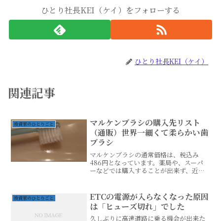
ひとり社長KEI（ケイ）をフォローする
ひとり社長KEI（ケイ）
関連記事
マルケンブラシの購入先リスト
投資家のひとりごと
（通販）世界一細くて柔らかい歯
ブラシ
マルケンブラシの通常価格は、税込み
486円となっています。薬局や、スーパ
ーなどでは購入することが出来ず、近所
の歯医者やネットでの販売のみとなりま
す。マルケンブラシの購入先をまとめて
みましたアマゾン＞ ※すぐに欲しい場
ETCの電源が入らなくなった原因
投資家のひとりごと
合は、アマゾンがおすすめ...
は「ヒューズ切れ」でした
久しぶりに高速道路に乗る機会が出来た