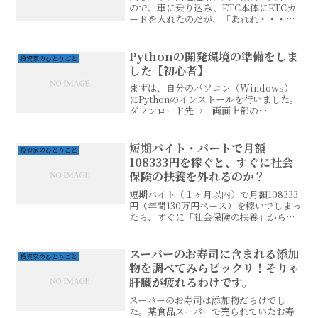
ので、車に乗り込み、ETC本体にETCカ
ードを入れたのだが、「あれれ・・・音
声が出ない」ことに気がついた。ありが
ちなETCカードの期限切れかとも思った
が、エンジンを始動してもETC本体の電
Pythonの開発環境の準備をしま
投資家のひとりごと
源ランプが付いて...
した【初心者】
まずは、自分のパソコン（Windows）
にPythonのインストールを行いました。
ダウンロード先→ 画面上部の
「Downloads」にマウスを乗せると、以
下の画像のようなメニューが表示されま
す。表示されたメニューの右側に
短期バイト・パートで月額
投資家のひとりごと
「Python 3....
108333円を稼ぐと、すぐに社会
保険の扶養を外れるのか？
短期バイト（１ヶ月以内）で月額108333
円（年間130万円ペース）を稼いでしまっ
たら、すぐに「社会保険の扶養」から外
れてしまうのか調べてみました。今回の
記事では、旦那さんの会社が社会保険完
備で、奥様が旦那さんが扶養として加入
スーパーのお寿司に含まれる添加
投資家のひとりごと
しているケース...
物を調べてみらビックリ！そりゃ
肝臓が疲れるわけです。
スーパーのお寿司は添加物だらけでし
た。某食品スーパーで売られていたお寿